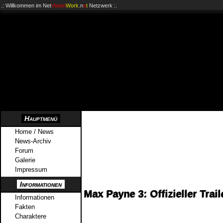
.: Willkommen im
Net
Vision
Work
.n
e
t
Netzwerk :.
Hauptmenü
Home / News
News-Archiv
Forum
Galerie
Impressum
Informationen
Max Payne 3: Offizieller Trail
Informationen
Fakten
Charaktere