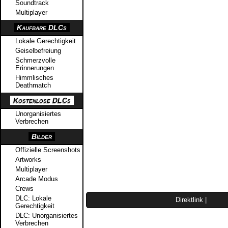
Soundtrack
Multiplayer
Kaufbare DLCs
Lokale Gerechtigkeit
Geiselbefreiung
Schmerzvolle
Erinnerungen
Himmlisches
Deathmatch
Kostenlose DLCs
Unorganisiertes
Verbrechen
Bilder
Offizielle Screenshots
Artworks
Multiplayer
Arcade Modus
Crews
DLC: Lokale
Direktlink
|
Gerechtigkeit
DLC: Unorganisiertes
Verbrechen