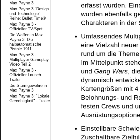
Max Payne 3
erfasst wurden. Ein
Max Payne 3 "Design
wurden ebenfalls g
und Technologie"-
Reihe: Bullet Time®
Charakteren in der
Max Payne 3 -
Offizieller TV-Spot
Die Waffen in Max
Umfassendes Multip
Payne 3: Die
eine Vielzahl neuer
halbautomatische
Pistole 1911
rund um die Themen
Max Payne 3 -
Multiplayer Gameplay-
Im Mittelpunkt ste
Video Teil 2
und
Gang Wars
, d
Max Payne 3 -
Offizieller Launch-
dynamisch entwick
Trailer
Die Sturmgewehre in
Kartengrößen mit 4 
Max Payne 3
Max Payne 3: "Lokale
Belohnungs- und Ra
Gerechtigkeit" - Trailer
festen Crews und u
Ausrüstungsoptione
Einstellbare Schwie
Zuschaltbare Zielhi