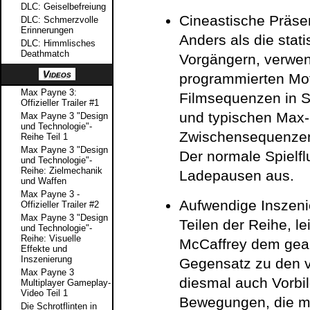
DLC: Geiselbefreiung
Cineastische Präse
DLC: Schmerzvolle
Erinnerungen
Anders als die sta
DLC: Himmlisches
Deathmatch
Vorgängern, verwen
Videos
programmierten Mot
Max Payne 3:
Filmsequenzen in S
Offizieller Trailer #1
und typischen Max-
Max Payne 3 "Design
und Technologie"-
Zwischensequenzen 
Reihe Teil 1
Max Payne 3 "Design
Der normale Spielf
und Technologie"-
Reihe: Zielmechanik
Ladepausen aus.
und Waffen
Max Payne 3 -
Aufwendige Inszeni
Offizieller Trailer #2
Max Payne 3 "Design
Teilen der Reihe, le
und Technologie"-
Reihe: Visuelle
McCaffrey dem geal
Effekte und
Inszenierung
Gegensatz zu den v
Max Payne 3
diesmal auch Vorbi
Multiplayer Gameplay-
Video Teil 1
Bewegungen, die mi
Die Schrotflinten in