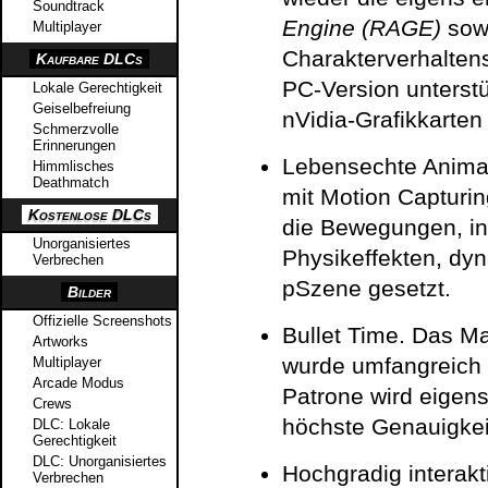
Soundtrack
Engine (RAGE)
sowi
Multiplayer
Charakterverhalten
Kaufbare DLCs
PC-Version unterstü
Lokale Gerechtigkeit
Geiselbefreiung
nVidia-Grafikkarten
Schmerzvolle
Erinnerungen
Lebensechte Animat
Himmlisches
Deathmatch
mit Motion Capturi
Kostenlose DLCs
die Bewegungen, in
Unorganisiertes
Physikeffekten, dy
Verbrechen
pSzene gesetzt.
Bilder
Offizielle Screenshots
Bullet Time. Das M
Artworks
wurde umfangreich w
Multiplayer
Arcade Modus
Patrone wird eigens 
Crews
höchste Genauigkei
DLC: Lokale
Gerechtigkeit
DLC: Unorganisiertes
Hochgradig interakt
Verbrechen