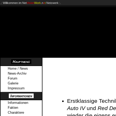
.: Willkommen im
Net
Vision
Work
.n
e
t
Netzwerk :.
Hauptmenü
Home / News
News-Archiv
Forum
Galerie
Impressum
Informationen
Erstklassige Techn
Informationen
Auto IV
und
Red De
Fakten
Charaktere
wieder die eigens e