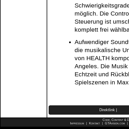
Schwierigkeitsgrad
möglich. Die Contro
Steuerung ist umsc
komplett frei wählba
Aufwendiger Soundt
die musikalische 
von HEALTH kompon
Angeles. Die Musik
Echtzeit und Rück
Spielszenen in Max
Direktlink
|
Code, Content & D
Impressum
|
Kontakt
|
GTAvision.com